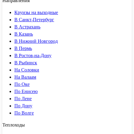
Направления
Круизы на выходные
В Санкт-Петербург
В Астрахань
В Казань
В Нижний Новгород
В Пермь
В Ростов-на-Дону
В Рыбинск
На Соловки
На Валаам
По Оке
По Енисею
По Лене
По Дону
По Волге
Теплоходы