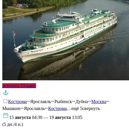
осталось 13 кают
Кострома
Ярославль
Рыбинск
Дубна
Москва
Мышкин
Ярославль
Кострома
…ещё 5
свернуть
15
августа
04:30 — 19
августа
13:05
(5 дн./4 н.)