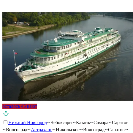
Подробнее о круизе
осталось 45 кают
Нижний Новгород
Чебоксары
Казань
Самара
Саратов
Волгоград
Астрахань
Никольское
Волгоград
Саратов