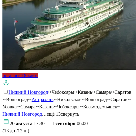
осталось 18 кают
Нижний Новгород
Чебоксары
Казань
Самара
Саратов
Волгоград
Астрахань
Никольское
Волгоград
Саратов
Усовка
Самара
Казань
Чебоксары
Козьмодемьянск
Нижний Новгород
…ещё 13
свернуть
20
августа
17:30 — 1
сентября
06:00
(13 дн./12 н.)