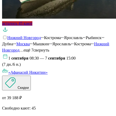
осталось 45 кают
Нижний Новгород
Кострома
Ярославль
Рыбинск
Дубна
Москва
Мышкин
Ярославль
Кострома
Нижний
Новгород
…ещё 7
свернуть
1
сентября
08:30 — 7
сентября
15:00
(7 дн./6 н.)
«Афанасий Никитин»
Скидки
от 39 188 ₽
Свободно кают:
45