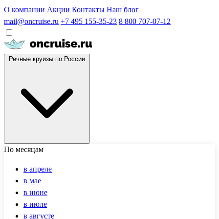
О компании
Акции
Контакты
Наш блог
mail@oncruise.ru
+7 495 155-35-23
8 800 707-07-12
Речные круизы по России
По месяцам
в апреле
в мае
в июне
в июле
в августе