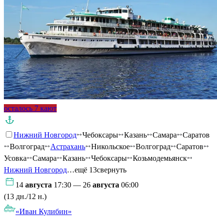
осталось 7 кают
Нижний Новгород
Чебоксары
Казань
Самара
Саратов
Волгоград
Астрахань
Никольское
Волгоград
Саратов
Усовка
Самара
Казань
Чебоксары
Козьмодемьянск
Нижний Новгород
…ещё 13
свернуть
14
августа
17:30 — 26
августа
06:00
(13 дн./12 н.)
«Иван Кулибин»