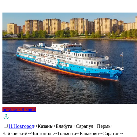
Подробнее о круизе
осталось 8 кают
Н.Новгород
Казань
Елабуга
Сарапул
Пермь
Чайковский
Чистополь
Тольятти
Балаково
Саратов