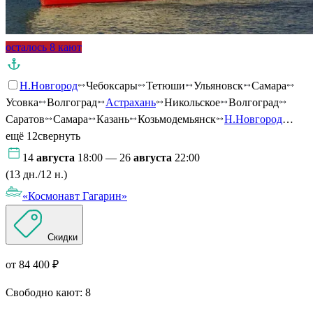
осталось 8 кают
Н.Новгород
Чебоксары
Тетюши
Ульяновск
Самара
Усовка
Волгоград
Астрахань
Никольское
Волгоград
Саратов
Самара
Казань
Козьмодемьянск
Н.Новгород
…
ещё 12
свернуть
14
августа
18:00 — 26
августа
22:00
(13 дн./12 н.)
«Космонавт Гагарин»
Скидки
от 84 400 ₽
Свободно кают:
8