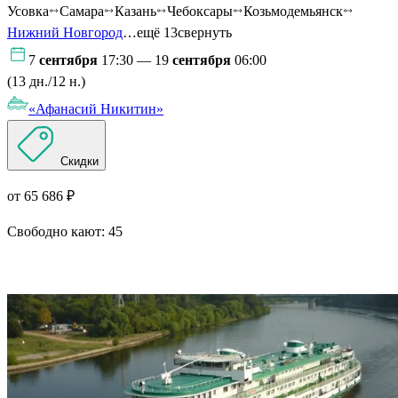
Усовка
Самара
Казань
Чебоксары
Козьмодемьянск
Нижний Новгород
…ещё 13
свернуть
7
сентября
17:30 — 19
сентября
06:00
(13 дн./12 н.)
«Афанасий Никитин»
Скидки
от 65 686 ₽
Свободно кают:
45
Подробнее о круизе