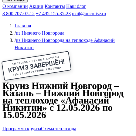
Чебоксары
Казань
Афанасий Никитин
О компании
В Нижний Новгород
из Волгограда
Акции
Октябрьская революция
Контакты
из Саратова
В Пермь
Наш блог
В Ростов-на-Дону
Все города
Константин
В
Рыбинск
Федин
8 800 707-07-12
Александр Свешников
На Соловки
+7 495 155-35-23
На Валаам
Иван
По Оке
mail@oncruise.ru
По Енисею
По Лене
По
Дону
Кулибин
По Волге
Кронштадт
Алдан
Павел
Главная
Миронов
А.С.Попов
Виссарион Белинский
Все теплоходы
/
из Нижнего Новгорода
/
из Нижнего Новгорода на теплоходе Афанасий
Никитин
ONCRUISE · РЕЧНЫЕ КРУИЗЫ
КРУИЗ ЗАВЕРШЁН!
★
НИЖНИЙ НОВГОРОД
15.05.2026
★
Круиз Нижний Новгород –
Казань – Нижний Новгород
на теплоходе «Афанасий
Никитин» с 12.05.2026 по
15.05.2026
Программа круиза
Схема теплохода