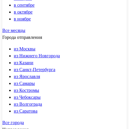
в сентябре
в октябре
в ноябре
Все месяцы
Города отправления
из Москвы
из Нижнего Новгорода
из Казани
из Санкт-Петербурга
из Ярославля
из Самары
из Костромы
из Чебоксары
из Волгограда
из Саратова
Все города