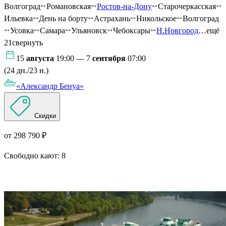
Волгоград
Романовская
Ростов-на-Дону
Старочеркасская
Ильевка
День на борту
Астрахань
Никольское
Волгоград
Усовка
Самара
Ульяновск
Чебоксары
Н.Новгород
…ещё
21
свернуть
15
августа
19:00 — 7
сентября
07:00
(24 дн./23 н.)
«Александр Бенуа»
Скидки
от 298 790 ₽
Свободно кают:
8
Подробнее о круизе