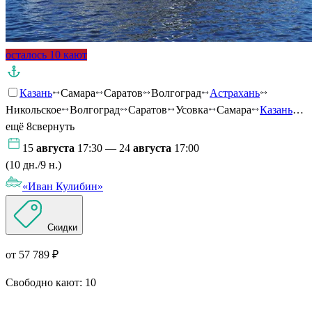
осталось 10 кают
Казань
Самара
Саратов
Волгоград
Астрахань
Никольское
Волгоград
Саратов
Усовка
Самара
Казань
…
ещё 8
свернуть
15
августа
17:30 — 24
августа
17:00
(10 дн./9 н.)
«Иван Кулибин»
Скидки
от 57 789 ₽
Свободно кают:
10