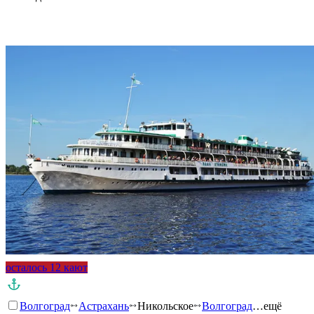
Подробнее о круизе
осталось 12 кают
Волгоград
Астрахань
Никольское
Волгоград
…ещё