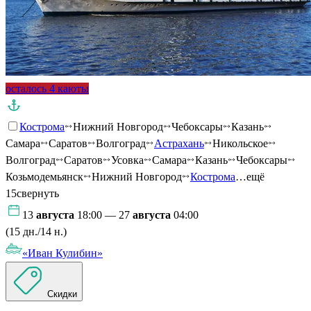
осталось 4 каюты
Кострома
Нижний Новгород
Чебоксары
Казань
Самара
Саратов
Волгоград
Астрахань
Никольское
Волгоград
Саратов
Усовка
Самара
Казань
Чебоксары
Козьмодемьянск
Нижний Новгород
Кострома
…ещё
15
свернуть
13
августа
18:00 — 27
августа
04:00
(15 дн./14 н.)
«Иван Кулибин»
Скидки