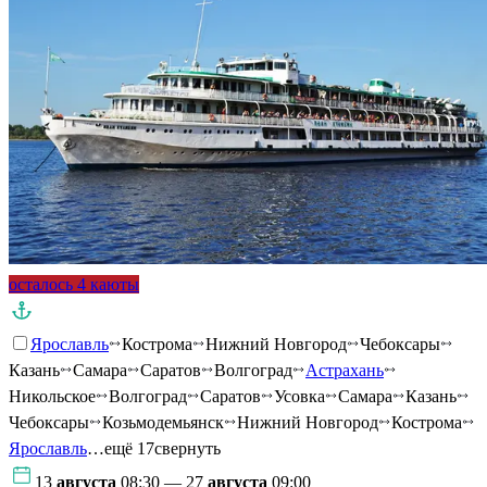
осталось 4 каюты
Ярославль
Кострома
Нижний Новгород
Чебоксары
Казань
Самара
Саратов
Волгоград
Астрахань
Никольское
Волгоград
Саратов
Усовка
Самара
Казань
Чебоксары
Козьмодемьянск
Нижний Новгород
Кострома
Ярославль
…ещё 17
свернуть
13
августа
08:30 — 27
августа
09:00