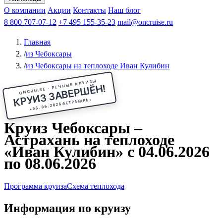
Чебоксары
Казань
Афанасий Никитин
О компании
В Нижний Новгород
из Волгограда
Акции
Октябрьская революция
Контакты
из Саратова
В Пермь
Наш блог
В Ростов-на-Дону
Все города
Константин
В
Рыбинск
Федин
8 800 707-07-12
Александр Свешников
На Соловки
+7 495 155-35-23
На Валаам
Иван
По Оке
mail@oncruise.ru
По Енисею
По Лене
По
Дону
Кулибин
По Волге
Кронштадт
Алдан
Павел
Главная
Миронов
А.С.Попов
Виссарион Белинский
Все теплоходы
/
из Чебоксары
/
из Чебоксары на теплоходе Иван Кулибин
ONCRUISE · РЕЧНЫЕ КРУИЗЫ
КРУИЗ ЗАВЕРШЁН!
★
АСТРАХАНЬ
08.06.2026
★
Круиз Чебоксары –
Астрахань на теплоходе
«Иван Кулибин» с 04.06.2026
по 08.06.2026
Программа круиза
Схема теплохода
Информация по круизу