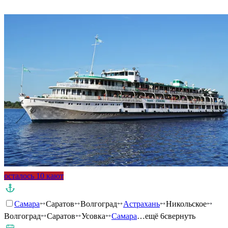
Подробнее о круизе
осталось 10 кают
Самара
Саратов
Волгоград
Астрахань
Никольское
Волгоград
Саратов
Усовка
Самара
…ещё 6
свернуть