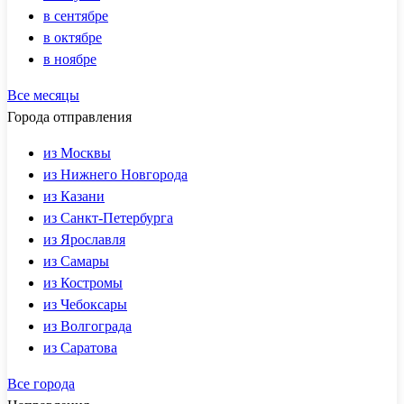
в сентябре
в октябре
в ноябре
Все месяцы
Города отправления
из Москвы
из Нижнего Новгорода
из Казани
из Санкт-Петербурга
из Ярославля
из Самары
из Костромы
из Чебоксары
из Волгограда
из Саратова
Все города