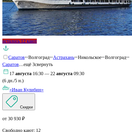
осталось 12 кают
Саратов
Волгоград
Астрахань
Никольское
Волгоград
Саратов
…ещё 3
свернуть
17
августа
16:30 — 22
августа
09:30
(6 дн./5 н.)
«Иван Кулибин»
Скидки
от 30 930 ₽
Свободно кают:
12