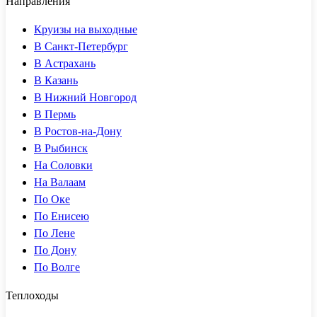
Направления
Круизы на выходные
В Санкт-Петербург
В Астрахань
В Казань
В Нижний Новгород
В Пермь
В Ростов-на-Дону
В Рыбинск
На Соловки
На Валаам
По Оке
По Енисею
По Лене
По Дону
По Волге
Теплоходы