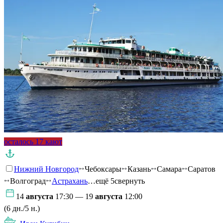
осталось 17 кают
Нижний Новгород
Чебоксары
Казань
Самара
Саратов
Волгоград
Астрахань
…ещё 5
свернуть
14
августа
17:30 — 19
августа
12:00
(6 дн./5 н.)