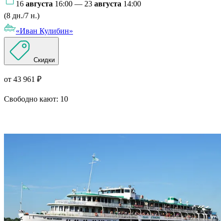
16
августа
16:00 — 23
августа
14:00
(8 дн./7 н.)
«Иван Кулибин»
Скидки
от 43 961 ₽
Свободно кают:
10
Подробнее о круизе