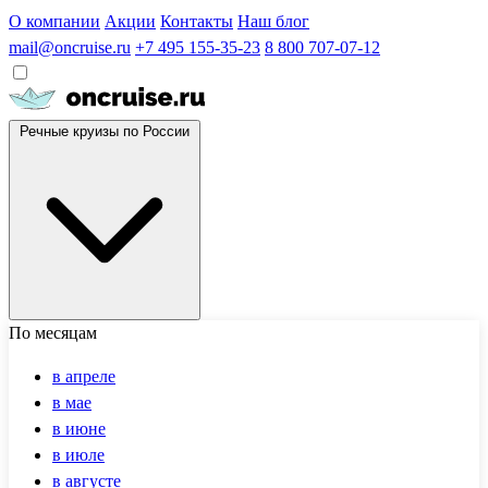
О компании
Акции
Контакты
Наш блог
mail@oncruise.ru
+7 495 155-35-23
8 800 707-07-12
Речные круизы по России
По месяцам
в апреле
в мае
в июне
в июле
в августе