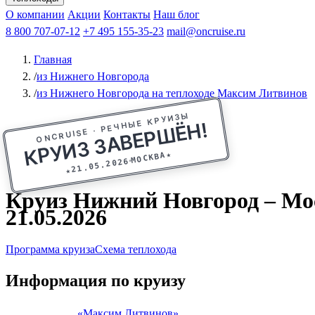
Афанасий Никитин
О компании
Акции
Октябрьская революция
Контакты
Наш блог
Константин Федин
8 800 707-07-12
+7 495 155-35-23
mail@oncruise.ru
Главная
/
из Нижнего Новгорода
/
из Нижнего Новгорода на теплоходе Максим Литвинов
ONCRUISE · РЕЧНЫЕ КРУИЗЫ
КРУИЗ ЗАВЕРШЁН!
★
МОСКВА
21.05.2026
★
Круиз Нижний Новгород – Мос
21.05.2026
Программа круиза
Схема теплохода
Информация по круизу
«Максим Литвинов»