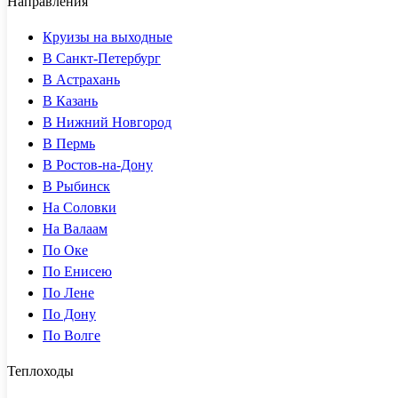
Направления
Круизы на выходные
В Санкт-Петербург
В Астрахань
В Казань
В Нижний Новгород
В Пермь
В Ростов-на-Дону
В Рыбинск
На Соловки
На Валаам
По Оке
По Енисею
По Лене
По Дону
По Волге
Теплоходы