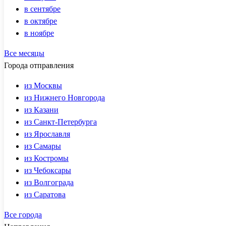
в сентябре
в октябре
в ноябре
Все месяцы
Города отправления
из Москвы
из Нижнего Новгорода
из Казани
из Санкт-Петербурга
из Ярославля
из Самары
из Костромы
из Чебоксары
из Волгограда
из Саратова
Все города