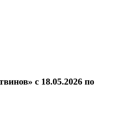
ронов
А.С.Попов
Виссарион Белинский
Все теплоходы
инов» с 18.05.2026 по