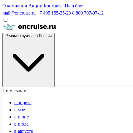
О компании
Акции
Контакты
Наш блог
mail@oncruise.ru
+7 495 155-35-23
8 800 707-07-12
Речные круизы по России
По месяцам
в апреле
в мае
в июне
в июле
в августе