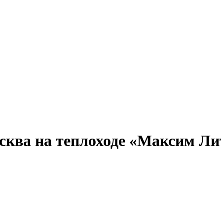
Александр Свешников
Иван Кулибин
Кронштадт
Алдан
Павел Ми
ква на теплоходе «Максим Литв