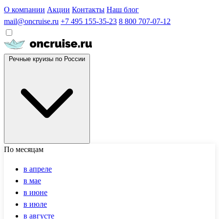
О компании
Акции
Контакты
Наш блог
mail@oncruise.ru
+7 495 155-35-23
8 800 707-07-12
Речные круизы по России
По месяцам
в апреле
в мае
в июне
в июле
в августе