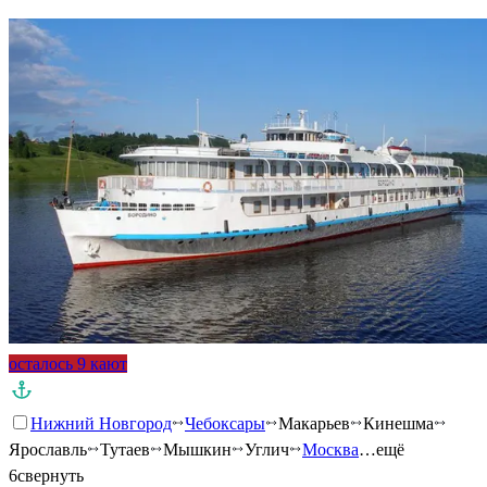
осталось 9 кают
Нижний Новгород
Чебоксары
Макарьев
Кинешма
Ярославль
Тутаев
Мышкин
Углич
Москва
…ещё
6
свернуть