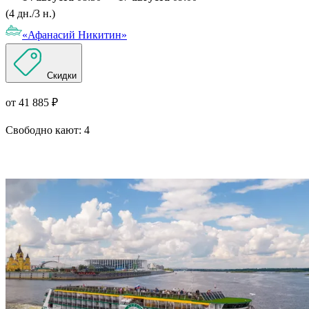
(4 дн./3 н.)
«Афанасий Никитин»
Скидки
от 41 885 ₽
Свободно кают:
4
Подробнее о круизе