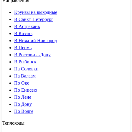
Направления
Круизы на выходные
В Санкт-Петербург
В Астрахань
В Казань
В Нижний Новгород
В Пермь
В Ростов-на-Дону
В Рыбинск
На Соловки
На Валаам
По Оке
По Енисею
По Лене
По Дону
По Волге
Теплоходы