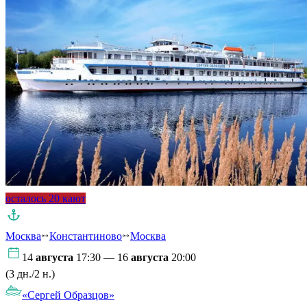
осталось 20 кают
Москва
Константиново
Москва
14
августа
17:30 — 16
августа
20:00
(3 дн./2 н.)
«Сергей Образцов»