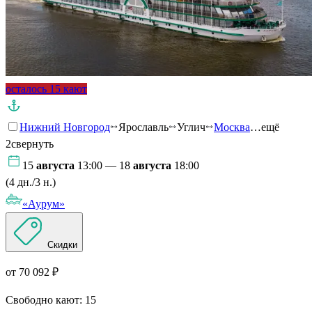
осталось 15 кают
Нижний Новгород
Ярославль
Углич
Москва
…ещё
2
свернуть
15
августа
13:00 — 18
августа
18:00
(4 дн./3 н.)
«Аурум»
Скидки
от 70 092 ₽
Свободно кают:
15