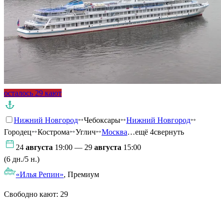
осталось 29 кают
Нижний Новгород
Чебоксары
Нижний Новгород
Городец
Кострома
Углич
Москва
…ещё 4
свернуть
24
августа
19:00 — 29
августа
15:00
(6 дн./5 н.)
«Илья Репин»
, Премиум
Свободно кают:
29
Подробнее о круизе