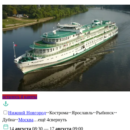
осталось 4 каюты
Нижний Новгород
Кострома
Ярославль
Рыбинск
Дубна
Москва
…ещё 4
свернуть
14
августа
08:30 — 17
августа
09:00