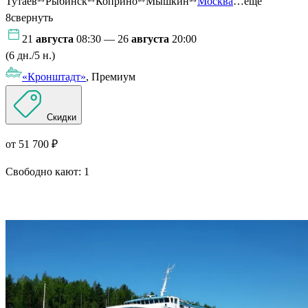
Тутаев
Рыбинск
Коприно
Мышкин
Москва
…ещё
8
свернуть
21
августа
08:30 — 26
августа
20:00
(6 дн./5 н.)
«Кронштадт»
, Премиум
Скидки
от 51 700 ₽
Свободно кают:
1
Подробнее о круизе