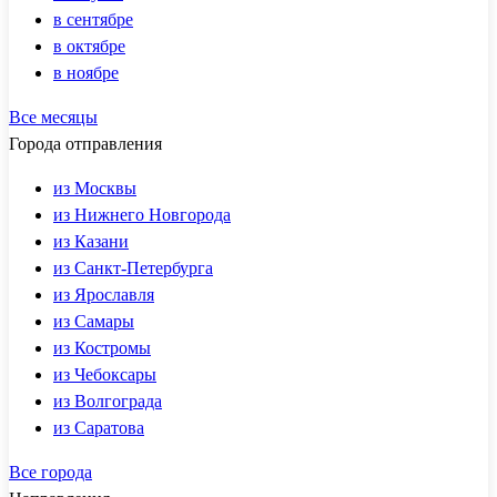
в сентябре
в октябре
в ноябре
Все месяцы
Города отправления
из Москвы
из Нижнего Новгорода
из Казани
из Санкт-Петербурга
из Ярославля
из Самары
из Костромы
из Чебоксары
из Волгограда
из Саратова
Все города