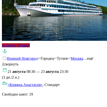
осталось 19 кают
Нижний Новгород
Городец
Тутаев
Москва
…ещё
2
свернуть
21
августа
08:30 — 23
августа
23:30
(3 дн./2 н.)
«Княжна Анастасия»
, Стандарт
Свободно кают:
19
Подробнее о круизе