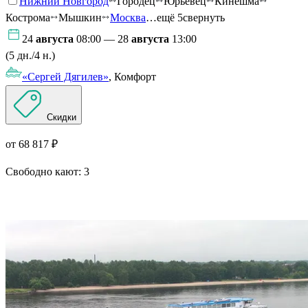
Нижний Новгород
Городец
Юрьевец
Кинешма
Кострома
Мышкин
Москва
…ещё 5
свернуть
24
августа
08:00 — 28
августа
13:00
(5 дн./4 н.)
«Сергей Дягилев»
, Комфорт
Скидки
от 68 817 ₽
Свободно кают:
3
Подробнее о круизе