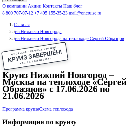
Чебоксары
Казань
Афанасий Никитин
О компании
В Нижний Новгород
из Волгограда
Акции
Октябрьская революция
Контакты
из Саратова
В Пермь
Наш блог
В Ростов-на-Дону
Все города
Константин
В
Рыбинск
Федин
8 800 707-07-12
Александр Свешников
На Соловки
+7 495 155-35-23
На Валаам
Иван
По Оке
mail@oncruise.ru
По Енисею
По Лене
По
Дону
Кулибин
По Волге
Кронштадт
Алдан
Павел
Главная
Миронов
А.С.Попов
Виссарион Белинский
Все теплоходы
/
из Нижнего Новгорода
/
из Нижнего Новгорода на теплоходе Сергей Образцов
ONCRUISE · РЕЧНЫЕ КРУИЗЫ
КРУИЗ ЗАВЕРШЁН!
★
МОСКВА
21.06.2026
★
Круиз Нижний Новгород –
Москва на теплоходе «Сергей
Образцов» с 17.06.2026 по
21.06.2026
Программа круиза
Схема теплохода
Информация по круизу