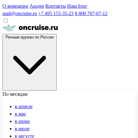
О компании
Акции
Контакты
Наш блог
mail@oncruise.ru
+7 495 155-35-23
8 800 707-07-12
Речные круизы по России
По месяцам
в апреле
в мае
в июне
в июле
в августе