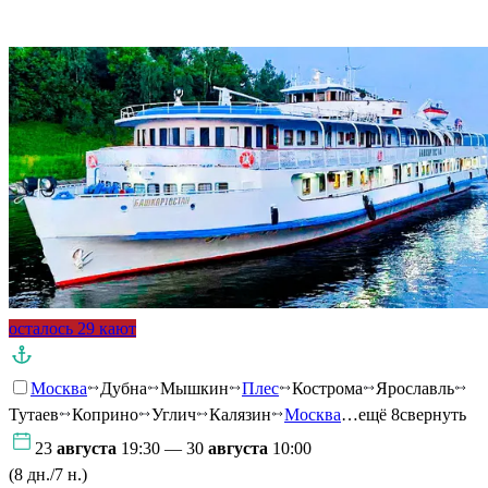
Подробнее о круизе
осталось 29 кают
Москва
Дубна
Мышкин
Плес
Кострома
Ярославль
Тутаев
Коприно
Углич
Калязин
Москва
…ещё 8
свернуть
23
августа
19:30 — 30
августа
10:00
(8 дн./7 н.)