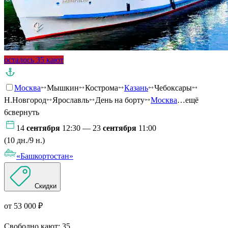
осталось 35 кают
Москва
Мышкин
Кострома
Казань
Чебоксары
Н.Новгород
Ярославль
День на борту
Москва
…ещё
6
свернуть
14
сентября
12:30 — 23
сентября
11:00
(10 дн./9 н.)
«Башкортостан»
Скидки
от 53 000 ₽
Свободно кают:
35