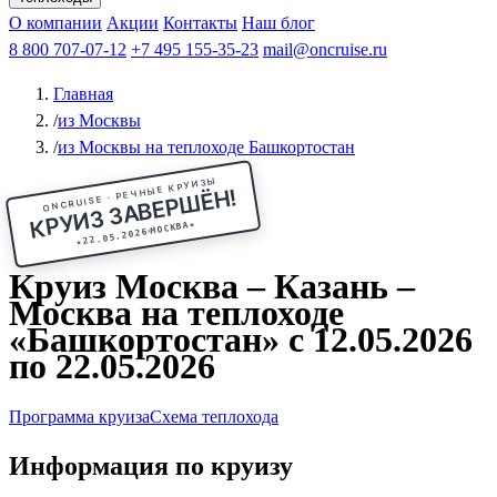
Чебоксары
Казань
Афанасий Никитин
О компании
В Нижний Новгород
из Волгограда
Акции
Октябрьская революция
Контакты
из Саратова
В Пермь
Наш блог
В Ростов-на-Дону
Все города
Константин
В
Рыбинск
Федин
8 800 707-07-12
Александр Свешников
На Соловки
+7 495 155-35-23
На Валаам
Иван
По Оке
mail@oncruise.ru
По Енисею
По Лене
По
Дону
Кулибин
По Волге
Кронштадт
Алдан
Павел
Главная
Миронов
А.С.Попов
Виссарион Белинский
Все теплоходы
/
из Москвы
/
из Москвы на теплоходе Башкортостан
ONCRUISE · РЕЧНЫЕ КРУИЗЫ
КРУИЗ ЗАВЕРШЁН!
★
МОСКВА
22.05.2026
★
Круиз Москва – Казань –
Москва на теплоходе
«Башкортостан» с 12.05.2026
по 22.05.2026
Программа круиза
Схема теплохода
Информация по круизу