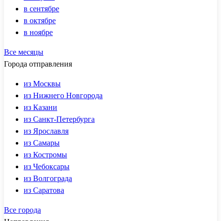
в сентябре
в октябре
в ноябре
Все месяцы
Города отправления
из Москвы
из Нижнего Новгорода
из Казани
из Санкт-Петербурга
из Ярославля
из Самары
из Костромы
из Чебоксары
из Волгограда
из Саратова
Все города