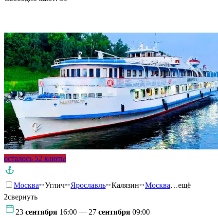
Подробнее о круизе
осталось 52 каюты
Москва
Углич
Ярославль
Калязин
Москва
…ещё
2
свернуть
23
сентября
16:00 — 27
сентября
09:00