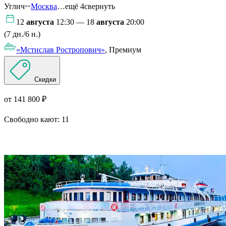
Углич
Москва
…ещё 4
свернуть
12
августа
12:30 — 18
августа
20:00
(7 дн./6 н.)
«Мстислав Ростропович»
, Премиум
Скидки
от 141 800 ₽
Свободно кают:
11
Подробнее о круизе