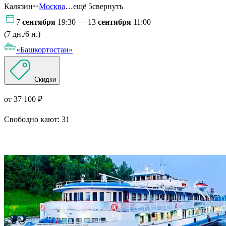
Калязин
Москва
…ещё 5
свернуть
7
сентября
19:30 — 13
сентября
11:00
(7 дн./6 н.)
«Башкортостан»
Скидки
от 37 100 ₽
Свободно кают:
31
Подробнее о круизе