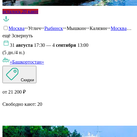
осталось 20 кают
Москва
Углич
Рыбинск
Мышкин
Калязин
Москва
…
ещё 3
свернуть
31
августа
17:30 — 4
сентября
13:00
(5 дн./4 н.)
«Башкортостан»
Скидки
от 21 200 ₽
Свободно кают:
20
Подробнее о круизе