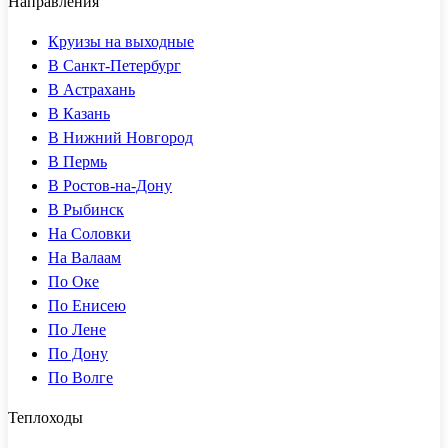
Направления
Круизы на выходные
В Санкт-Петербург
В Астрахань
В Казань
В Нижний Новгород
В Пермь
В Ростов-на-Дону
В Рыбинск
На Соловки
На Валаам
По Оке
По Енисею
По Лене
По Дону
По Волге
Теплоходы