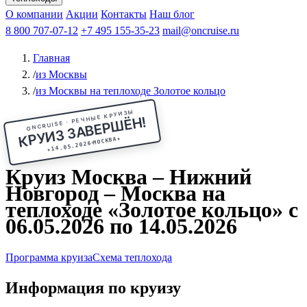
Чебоксары
Казань
Афанасий Никитин
О компании
В Нижний Новгород
из Волгограда
Акции
Октябрьская революция
Контакты
из Саратова
В Пермь
Наш блог
В Ростов-на-Дону
Все города
Константин
В
Рыбинск
Федин
8 800 707-07-12
Александр Свешников
На Соловки
+7 495 155-35-23
На Валаам
Иван
По Оке
mail@oncruise.ru
По Енисею
По Лене
По
Дону
Кулибин
По Волге
Кронштадт
Алдан
Павел
Главная
Миронов
А.С.Попов
Виссарион Белинский
Все теплоходы
/
из Москвы
/
из Москвы на теплоходе Золотое кольцо
ONCRUISE · РЕЧНЫЕ КРУИЗЫ
КРУИЗ ЗАВЕРШЁН!
★
МОСКВА
14.05.2026
★
Круиз Москва – Нижний
Новгород – Москва на
теплоходе «Золотое кольцо» с
06.05.2026 по 14.05.2026
Программа круиза
Схема теплохода
Информация по круизу