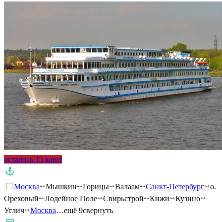
осталось 15 кают
Москва
Мышкин
Горицы
Валаам
Санкт-Петербург
о.
Ореховый
Лодейное Поле
Свирьстрой
Кижи
Кузино
Углич
Москва
…ещё 9
свернуть