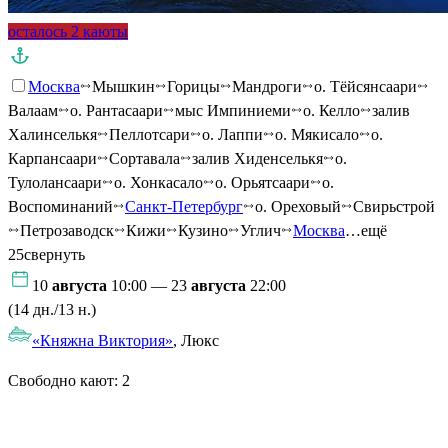
осталось 2 каюты
Москва
Мышкин
Горицы
Мандроги
о. Тёйсянсаари
Валаам
о. Рантасаари
мыс Импиниеми
о. Келло
залив
Халинселькя
Пеллотсари
о. Лаппи
о. Мякисало
о.
Карпансаари
Сортавала
залив Хиденселькя
о.
Тулолансаари
о. Хонкасало
о. Орьятсаари
о.
Воспоминаний
Санкт-Петербург
о. Ореховый
Свирьстрой
Петрозаводск
Кижи
Кузино
Углич
Москва
…ещё
25
свернуть
10
августа
10:00 — 23
августа
22:00
(14 дн./13 н.)
«Княжна Виктория»
, Люкс
Свободно кают:
2
Подробнее о круизе