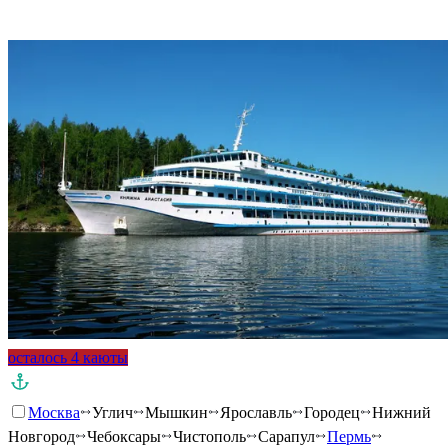
осталось 4 каюты
Москва
Углич
Мышкин
Ярославль
Городец
Нижний
Новгород
Чебоксары
Чистополь
Сарапул
Пермь