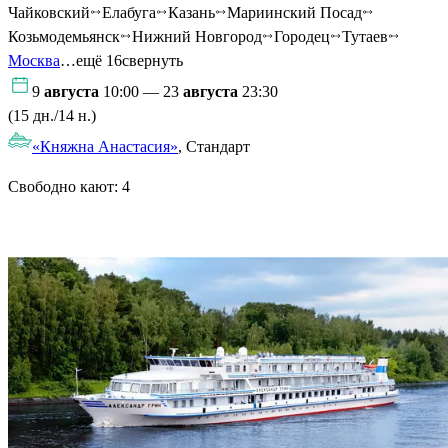
Чайковский
Елабуга
Казань
Мариинский Посад
Козьмодемьянск
Нижний Новгород
Городец
Тутаев
Москва
…ещё 16
свернуть
9
августа
10:00 — 23
августа
23:30
(15 дн./14 н.)
«Княжна Анастасия»
, Стандарт
Свободно кают:
4
Подробнее о круизе