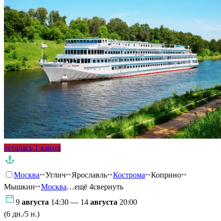
осталась 1 каюта
Москва
Углич
Ярославль
Кострома
Коприно
Мышкин
Москва
…ещё 4
свернуть
9
августа
14:30 — 14
августа
20:00
(6 дн./5 н.)