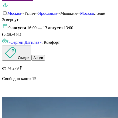
Москва
Углич
Ярославль
Мышкин
Москва
…ещё
2
свернуть
9
августа
16:00 — 13
августа
13:00
(5 дн./4 н.)
«Сергей Дягилев»
, Комфорт
Скидки
Акции
от 74 279 ₽
Свободно кают:
15
Подробнее о круизе