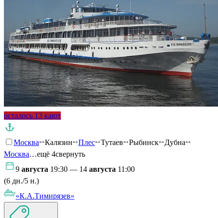
осталось 13 кают
Москва
Калязин
Плес
Тутаев
Рыбинск
Дубна
Москва
…ещё 4
свернуть
9
августа
19:30 — 14
августа
11:00
(6 дн./5 н.)
«К.А.Тимирязев»