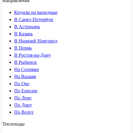
Направления
Круизы на выходные
В Санкт-Петербург
В Астрахань
В Казань
В Нижний Новгород
В Пермь
В Ростов-на-Дону
В Рыбинск
На Соловки
На Валаам
По Оке
По Енисею
По Лене
По Дону
По Волге
Теплоходы