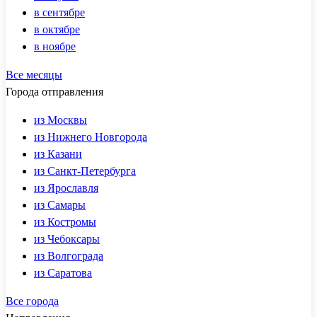
в сентябре
в октябре
в ноябре
Все месяцы
Города отправления
из Москвы
из Нижнего Новгорода
из Казани
из Санкт-Петербурга
из Ярославля
из Самары
из Костромы
из Чебоксары
из Волгограда
из Саратова
Все города