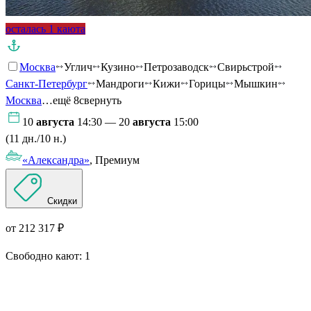
осталась 1 каюта
Москва
Углич
Кузино
Петрозаводск
Свирьстрой
Санкт-Петербург
Мандроги
Кижи
Горицы
Мышкин
Москва
…ещё 8
свернуть
10
августа
14:30 — 20
августа
15:00
(11 дн./10 н.)
«Александра»
, Премиум
Скидки
от 212 317 ₽
Свободно кают:
1
Подробнее о круизе