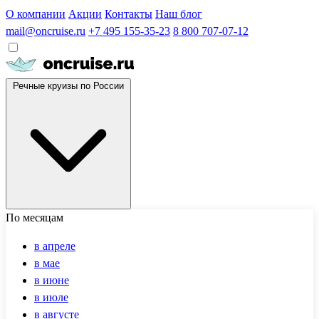
О компании
Акции
Контакты
Наш блог
mail@oncruise.ru
+7 495 155-35-23
8 800 707-07-12
Речные круизы по России
По месяцам
в апреле
в мае
в июне
в июле
в августе