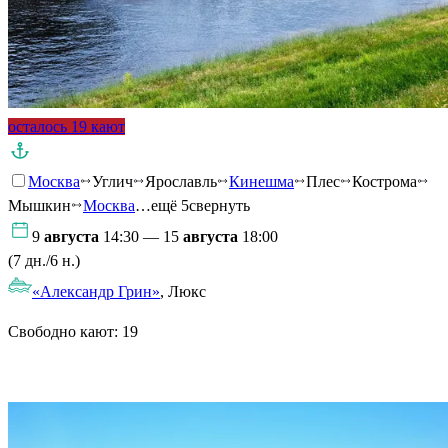
осталось 19 кают
Москва
Углич
Ярославль
Кинешма
Плес
Кострома
Мышкин
Москва
…ещё 5
свернуть
9
августа
14:30 — 15
августа
18:00
(7 дн./6 н.)
«Александр Грин»
, Люкс
Свободно кают:
19
Подробнее о круизе