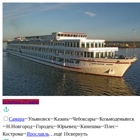
осталось 25 кают
Самара
Ульяновск
Казань
Чебоксары
Козьмодемьянск
Н.Новгород
Городец
Юрьевец
Кинешма
Плес
Кострома
Ярославль
…ещё 10
свернуть