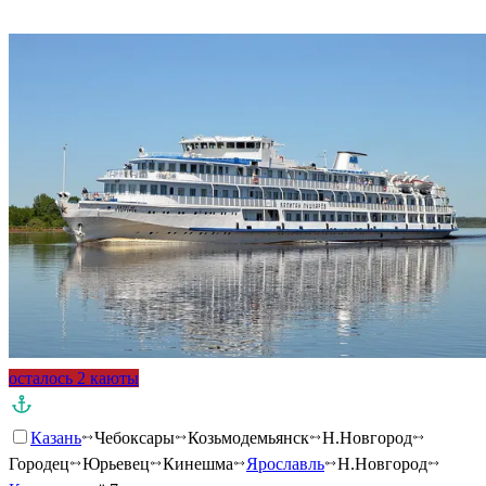
Подробнее о круизе
осталось 2 каюты
Казань
Чебоксары
Козьмодемьянск
Н.Новгород
Городец
Юрьевец
Кинешма
Ярославль
Н.Новгород