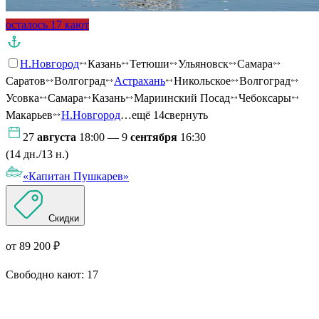
осталось 17 кают
Н.Новгород
Казань
Тетюши
Ульяновск
Самара
Саратов
Волгоград
Астрахань
Никольское
Волгоград
Усовка
Самара
Казань
Мариинский Посад
Чебоксары
Макарьев
Н.Новгород
…ещё 14
свернуть
27
августа
18:00 — 9
сентября
16:30
(14 дн./13 н.)
«Капитан Пушкарев»
Скидки
от 89 200 ₽
Свободно кают:
17
Подробнее о круизе