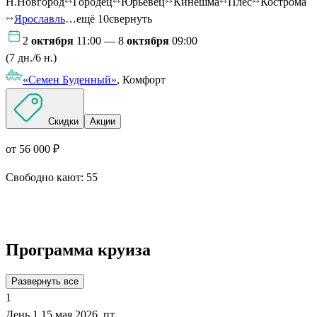
Н.Новгород
Городец
Юрьевец
Кинешма
Плес
Кострома
Ярославль
…ещё 10
свернуть
2
октября
11:00 — 8
октября
09:00
(7 дн./6 н.)
«Семен Буденный»
, Комфорт
Скидки
Акции
от 56 000 ₽
Свободно кают:
55
Подробнее о круизе
Программа круиза
Развернуть все
1
День 1
15 мая 2026, пт