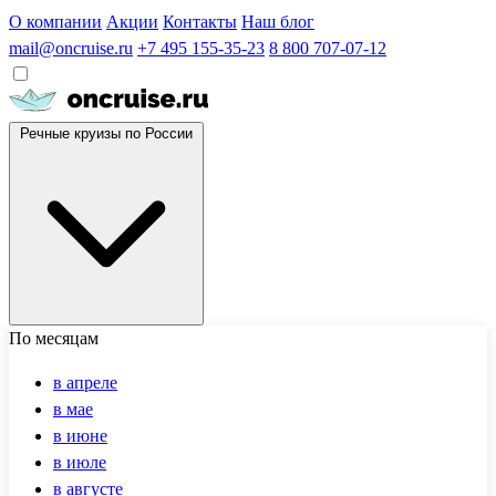
О компании
Акции
Контакты
Наш блог
mail@oncruise.ru
+7 495 155-35-23
8 800 707-07-12
Речные круизы по России
По месяцам
в апреле
в мае
в июне
в июле
в августе