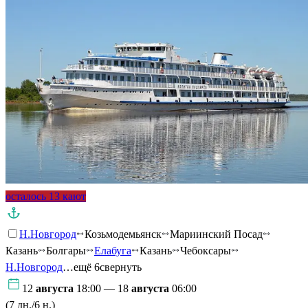
осталось 13 кают
Н.Новгород
Козьмодемьянск
Мариинский Посад
Казань
Болгары
Елабуга
Казань
Чебоксары
Н.Новгород
…ещё 6
свернуть
12
августа
18:00 — 18
августа
06:00
(7 дн./6 н.)