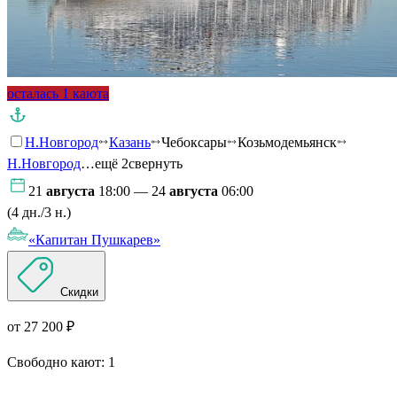
осталась 1 каюта
Н.Новгород
Казань
Чебоксары
Козьмодемьянск
Н.Новгород
…ещё 2
свернуть
21
августа
18:00 — 24
августа
06:00
(4 дн./3 н.)
«Капитан Пушкарев»
Скидки
от 27 200 ₽
Свободно кают:
1