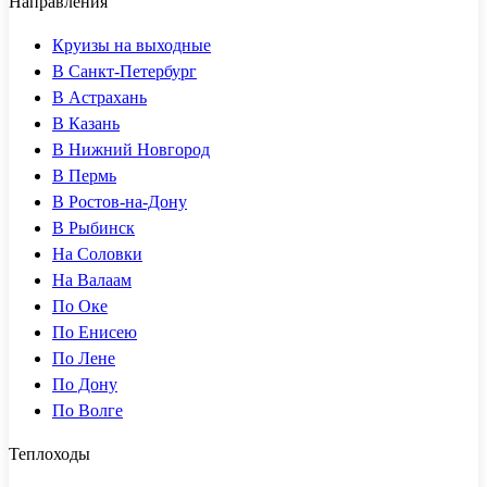
Направления
Круизы на выходные
В Санкт-Петербург
В Астрахань
В Казань
В Нижний Новгород
В Пермь
В Ростов-на-Дону
В Рыбинск
На Соловки
На Валаам
По Оке
По Енисею
По Лене
По Дону
По Волге
Теплоходы