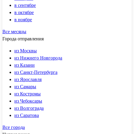
в сентябре
в октябре
в ноябре
Все месяцы
Города отправления
из Москвы
из Нижнего Новгорода
из Казани
из Санкт-Петербурга
из Ярославля
из Самары
из Костромы
из Чебоксары
из Волгограда
из Саратова
Все города