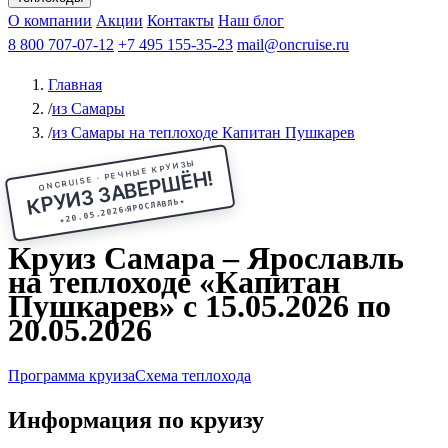
Чебоксары
Казань
Афанасий Никитин
О компании
В Нижний Новгород
из Волгограда
Акции
Октябрьская революция
Контакты
из Саратова
В Пермь
Наш блог
В Ростов-на-Дону
Все города
Константин
В
Рыбинск
Федин
8 800 707-07-12
Александр Свешников
На Соловки
+7 495 155-35-23
На Валаам
Иван
По Оке
mail@oncruise.ru
По Енисею
По Лене
По
Дону
Кулибин
По Волге
Кронштадт
Алдан
Павел
Главная
Миронов
А.С.Попов
Виссарион Белинский
Все теплоходы
/
из Самары
/
из Самары на теплоходе Капитан Пушкарев
ONCRUISE · РЕЧНЫЕ КРУИЗЫ
КРУИЗ ЗАВЕРШЁН!
★
ЯРОСЛАВЛЬ
20.05.2026
★
Круиз Самара – Ярославль
на теплоходе «Капитан
Пушкарев» с 15.05.2026 по
20.05.2026
Программа круиза
Схема теплохода
Информация по круизу