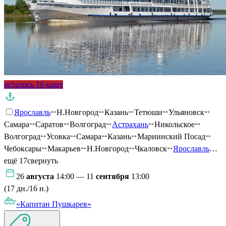
осталось 16 кают
Ярославль
Н.Новгород
Казань
Тетюши
Ульяновск
Самара
Саратов
Волгоград
Астрахань
Никольское
Волгоград
Усовка
Самара
Казань
Мариинский Посад
Чебоксары
Макарьев
Н.Новгород
Чкаловск
Ярославль
…
ещё 17
свернуть
26
августа
14:00 — 11
сентября
13:00
(17 дн./16 н.)
«Капитан Пушкарев»