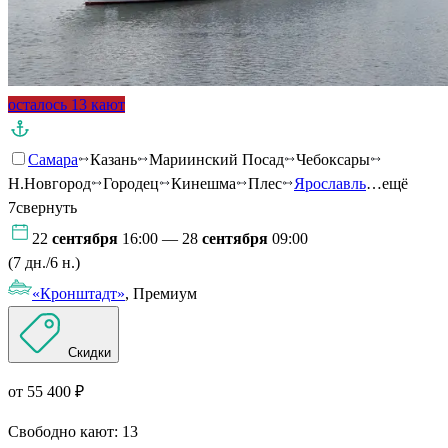
осталось 13 кают
Самара
Казань
Мариинский Посад
Чебоксары
Н.Новгород
Городец
Кинешма
Плес
Ярославль
…ещё
7
свернуть
22
сентября
16:00 — 28
сентября
09:00
(7 дн./6 н.)
«Кронштадт»
, Премиум
Скидки
от 55 400 ₽
Свободно кают:
13