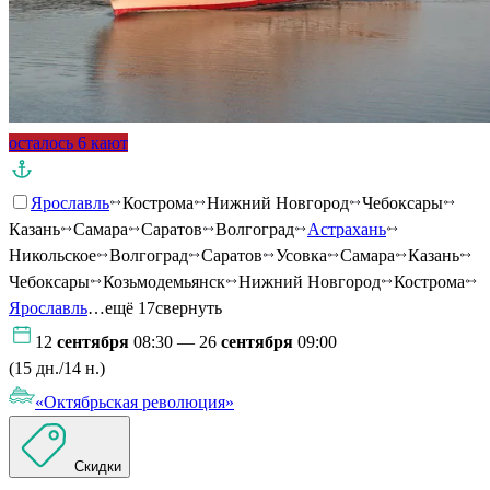
осталось 6 кают
Ярославль
Кострома
Нижний Новгород
Чебоксары
Казань
Самара
Саратов
Волгоград
Астрахань
Никольское
Волгоград
Саратов
Усовка
Самара
Казань
Чебоксары
Козьмодемьянск
Нижний Новгород
Кострома
Ярославль
…ещё 17
свернуть
12
сентября
08:30 — 26
сентября
09:00
(15 дн./14 н.)
«Октябрьская революция»
Скидки