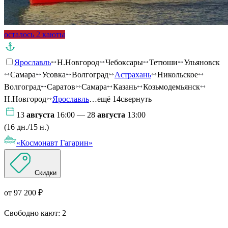
осталось 2 каюты
Ярославль
Н.Новгород
Чебоксары
Тетюши
Ульяновск
Самара
Усовка
Волгоград
Астрахань
Никольское
Волгоград
Саратов
Самара
Казань
Козьмодемьянск
Н.Новгород
Ярославль
…ещё 14
свернуть
13
августа
16:00 — 28
августа
13:00
(16 дн./15 н.)
«Космонавт Гагарин»
Скидки
от 97 200 ₽
Свободно кают:
2