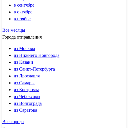
в сентябре
в октябре
в ноябре
Все месяцы
Города отправления
из Москвы
из Нижнего Новгорода
из Казани
из Санкт-Петербурга
из Ярославля
из Самары
из Костромы
из Чебоксары
из Волгограда
из Саратова
Все города