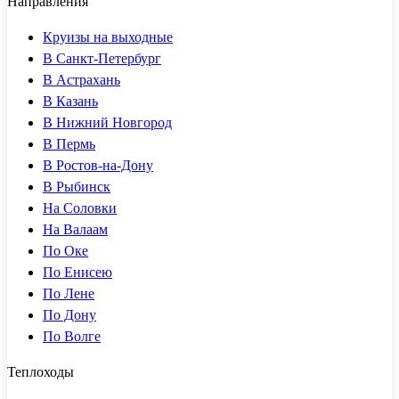
Направления
Круизы на выходные
В Санкт-Петербург
В Астрахань
В Казань
В Нижний Новгород
В Пермь
В Ростов-на-Дону
В Рыбинск
На Соловки
На Валаам
По Оке
По Енисею
По Лене
По Дону
По Волге
Теплоходы