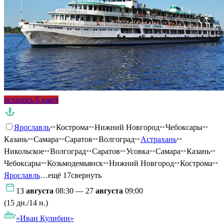
осталось 6 кают
Ярославль
Кострома
Нижний Новгород
Чебоксары
Казань
Самара
Саратов
Волгоград
Астрахань
Никольское
Волгоград
Саратов
Усовка
Самара
Казань
Чебоксары
Козьмодемьянск
Нижний Новгород
Кострома
Ярославль
…ещё 17
свернуть
13
августа
08:30 — 27
августа
09:00
(15 дн./14 н.)
«Иван Кулибин»