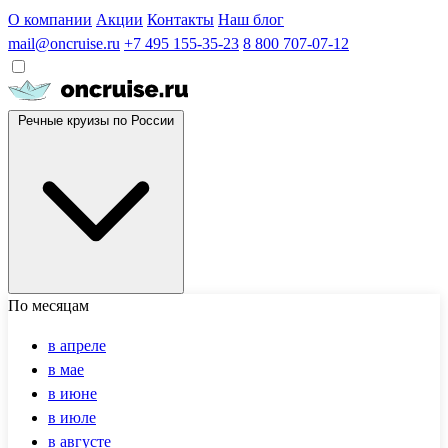
О компании
Акции
Контакты
Наш блог
mail@oncruise.ru
+7 495 155-35-23
8 800 707-07-12
Речные круизы по России
По месяцам
в апреле
в мае
в июне
в июле
в августе