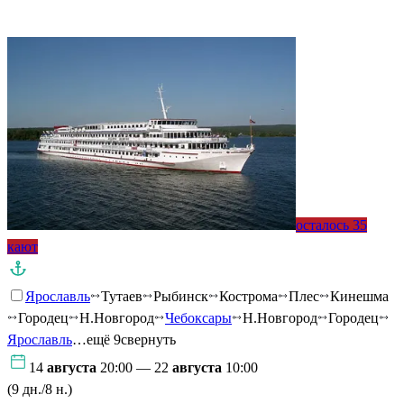
Подробнее о круизе
осталось 35
кают
Ярославль
Тутаев
Рыбинск
Кострома
Плес
Кинешма
Городец
Н.Новгород
Чебоксары
Н.Новгород
Городец
Ярославль
…ещё 9
свернуть
14
августа
20:00 — 22
августа
10:00
(9 дн./8 н.)