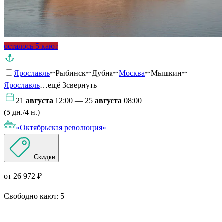
осталось 5 кают
Ярославль
Рыбинск
Дубна
Москва
Мышкин
Ярославль
…ещё 3
свернуть
21
августа
12:00 — 25
августа
08:00
(5 дн./4 н.)
«Октябрьская революция»
Скидки
от 26 972 ₽
Свободно кают:
5
Подробнее о круизе