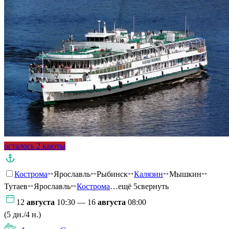
осталось 2 каюты
Кострома
Ярославль
Рыбинск
Калязин
Мышкин
Тутаев
Ярославль
Кострома
…ещё 5
свернуть
12
августа
10:30 — 16
августа
08:00
(5 дн./4 н.)