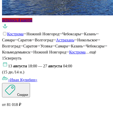
осталось 4 каюты
Кострома
Нижний Новгород
Чебоксары
Казань
Самара
Саратов
Волгоград
Астрахань
Никольское
Волгоград
Саратов
Усовка
Самара
Казань
Чебоксары
Козьмодемьянск
Нижний Новгород
Кострома
…ещё
15
свернуть
13
августа
18:00 — 27
августа
04:00
(15 дн./14 н.)
«Иван Кулибин»
Скидки
от 81 018 ₽