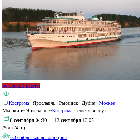
осталось 3 каюты
Кострома
Ярославль
Рыбинск
Дубна
Москва
Мышкин
Ярославль
Кострома
…ещё 5
свернуть
8
сентября
04:30 — 12
сентября
13:05
(5 дн./4 н.)
«Октябрьская революция»