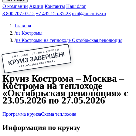
Чебоксары
Казань
Афанасий Никитин
О компании
В Нижний Новгород
из Волгограда
Акции
Октябрьская революция
Контакты
из Саратова
В Пермь
Наш блог
В Ростов-на-Дону
Все города
Константин
В
Рыбинск
Федин
8 800 707-07-12
Александр Свешников
На Соловки
+7 495 155-35-23
На Валаам
Иван
По Оке
mail@oncruise.ru
По Енисею
По Лене
По
Дону
Кулибин
По Волге
Кронштадт
Алдан
Павел
Главная
Миронов
А.С.Попов
Виссарион Белинский
Все теплоходы
/
из Костромы
/
из Костромы на теплоходе Октябрьская революция
ONCRUISE · РЕЧНЫЕ КРУИЗЫ
КРУИЗ ЗАВЕРШЁН!
★
КОСТРОМА
27.05.2026
★
Круиз Кострома – Москва –
Кострома на теплоходе
«Октябрьская революция» с
23.05.2026 по 27.05.2026
Программа круиза
Схема теплохода
Информация по круизу