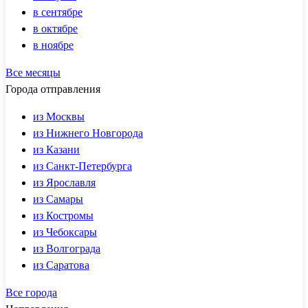
в сентябре
в октябре
в ноябре
Все месяцы
Города отправления
из Москвы
из Нижнего Новгорода
из Казани
из Санкт-Петербурга
из Ярославля
из Самары
из Костромы
из Чебоксары
из Волгограда
из Саратова
Все города