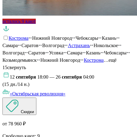
осталось 9 кают
Кострома
Нижний Новгород
Чебоксары
Казань
Самара
Саратов
Волгоград
Астрахань
Никольское
Волгоград
Саратов
Усовка
Самара
Казань
Чебоксары
Козьмодемьянск
Нижний Новгород
Кострома
…ещё
15
свернуть
12
сентября
18:00 — 26
сентября
04:00
(15 дн./14 н.)
«Октябрьская революция»
Скидки
от 78 960 ₽
Свободно кают:
9