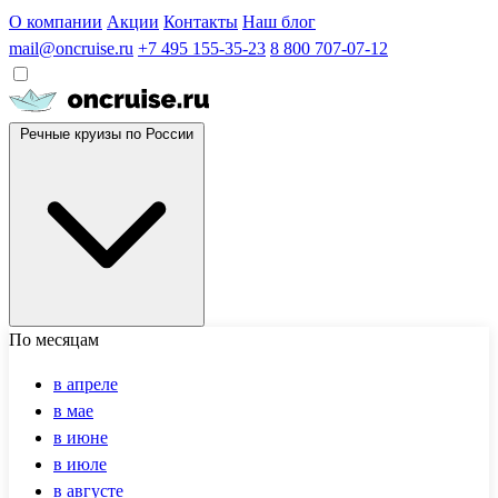
О компании
Акции
Контакты
Наш блог
mail@oncruise.ru
+7 495 155-35-23
8 800 707-07-12
Речные круизы по России
По месяцам
в апреле
в мае
в июне
в июле
в августе