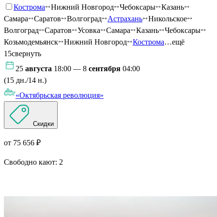
Кострома
Нижний Новгород
Чебоксары
Казань
Самара
Саратов
Волгоград
Астрахань
Никольское
Волгоград
Саратов
Усовка
Самара
Казань
Чебоксары
Козьмодемьянск
Нижний Новгород
Кострома
…ещё
15
свернуть
25
августа
18:00 — 8
сентября
04:00
(15 дн./14 н.)
«Октябрьская революция»
Скидки
от 75 656 ₽
Свободно кают:
2
Подробнее о круизе