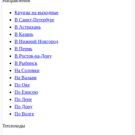
Направления
Круизы на выходные
В Санкт-Петербург
В Астрахань
В Казань
В Нижний Новгород
В Пермь
В Ростов-на-Дону
В Рыбинск
На Соловки
На Валаам
По Оке
По Енисею
По Лене
По Дону
По Волге
Теплоходы