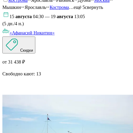
Кострома
Ярославль
Рыбинск
Дубна
Москва
Мышкин
Ярославль
Кострома
…ещё 5
свернуть
15
августа
04:30 — 19
августа
13:05
(5 дн./4 н.)
«Афанасий Никитин»
Скидки
от 31 438 ₽
Свободно кают:
13
Подробнее о круизе