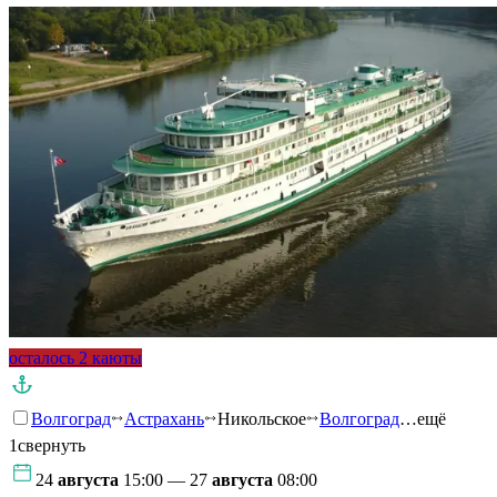
осталось 2 каюты
Волгоград
Астрахань
Никольское
Волгоград
…ещё
1
свернуть
24
августа
15:00 — 27
августа
08:00