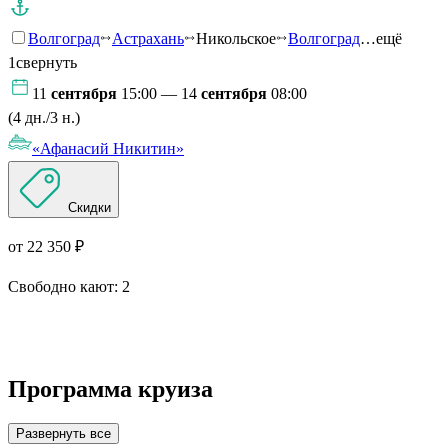
Волгоград
Астрахань
Никольское
Волгоград
…ещё
1
свернуть
11
сентября
15:00 — 14
сентября
08:00
(4 дн./3 н.)
«Афанасий Никитин»
Скидки
от 22 350 ₽
Свободно кают:
2
Подробнее о круизе
Программа круиза
Развернуть все