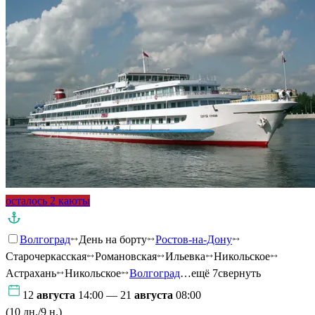
осталось 2 каюты
Волгоград
День на борту
Ростов-на-Дону
Старочеркасская
Романовская
Ильевка
Никольское
Астрахань
Никольское
Волгоград
…ещё 7
свернуть
12
августа
14:00 — 21
августа
08:00
(10 дн./9 н.)