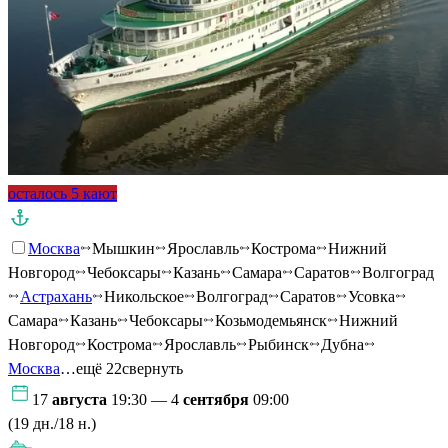
осталось 5 кают
Москва
Мышкин
Ярославль
Кострома
Нижний
Новгород
Чебоксары
Казань
Самара
Саратов
Волгоград
Астрахань
Никольское
Волгоград
Саратов
Усовка
Самара
Казань
Чебоксары
Козьмодемьянск
Нижний
Новгород
Кострома
Ярославль
Рыбинск
Дубна
Москва
…ещё 22
свернуть
17
августа
19:30 — 4
сентября
09:00
(19 дн./18 н.)