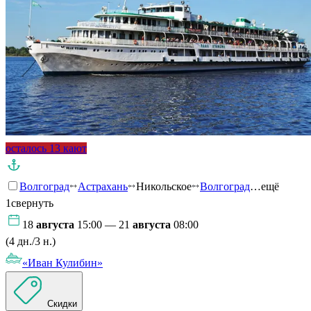
осталось 13 кают
Волгоград
Астрахань
Никольское
Волгоград
…ещё
1
свернуть
18
августа
15:00 — 21
августа
08:00
(4 дн./3 н.)
«Иван Кулибин»
Скидки