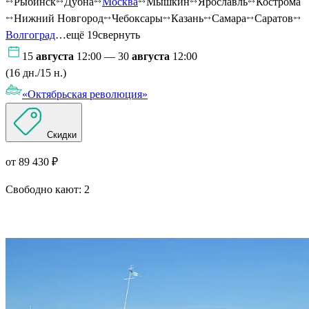
Рыбинск
Дубна
Москва
Мышкин
Ярославль
Кострома
Нижний Новгород
Чебоксары
Казань
Самара
Саратов
Волгоград
…ещё 19
свернуть
15
августа
12:00 — 30
августа
12:00
(16 дн./15 н.)
«Октябрьская революция»
Скидки
от 89 430 ₽
Свободно кают:
2
Подробнее о круизе