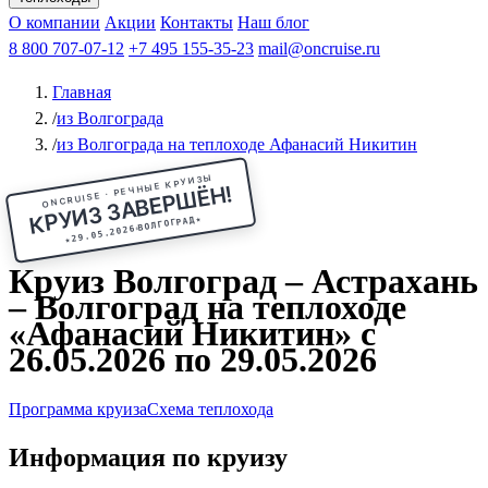
Чебоксары
Казань
Афанасий Никитин
О компании
В Нижний Новгород
из Волгограда
Акции
Октябрьская революция
Контакты
из Саратова
В Пермь
Наш блог
В Ростов-на-Дону
Все города
Константин
В
Рыбинск
Федин
8 800 707-07-12
Александр Свешников
На Соловки
+7 495 155-35-23
На Валаам
Иван
По Оке
mail@oncruise.ru
По Енисею
По Лене
По
Дону
Кулибин
По Волге
Кронштадт
Алдан
Павел
Главная
Миронов
А.С.Попов
Виссарион Белинский
Все теплоходы
/
из Волгограда
/
из Волгограда на теплоходе Афанасий Никитин
ONCRUISE · РЕЧНЫЕ КРУИЗЫ
КРУИЗ ЗАВЕРШЁН!
★
ВОЛГОГРАД
29.05.2026
★
Круиз Волгоград – Астрахань
– Волгоград на теплоходе
«Афанасий Никитин» с
26.05.2026 по 29.05.2026
Программа круиза
Схема теплохода
Информация по круизу