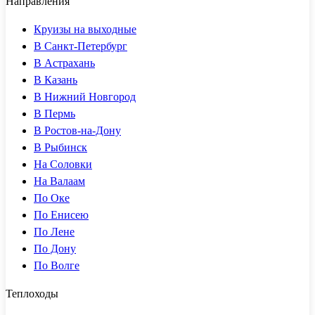
Направления
Круизы на выходные
В Санкт-Петербург
В Астрахань
В Казань
В Нижний Новгород
В Пермь
В Ростов-на-Дону
В Рыбинск
На Соловки
На Валаам
По Оке
По Енисею
По Лене
По Дону
По Волге
Теплоходы