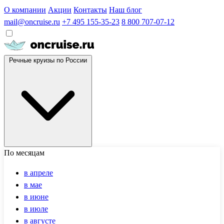
О компании
Акции
Контакты
Наш блог
mail@oncruise.ru
+7 495 155-35-23
8 800 707-07-12
Речные круизы по России
По месяцам
в апреле
в мае
в июне
в июле
в августе