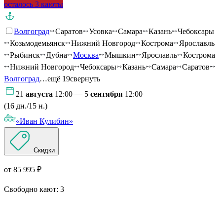
осталось 3 каюты
Волгоград
Саратов
Усовка
Самара
Казань
Чебоксары
Козьмодемьянск
Нижний Новгород
Кострома
Ярославль
Рыбинск
Дубна
Москва
Мышкин
Ярославль
Кострома
Нижний Новгород
Чебоксары
Казань
Самара
Саратов
Волгоград
…ещё 19
свернуть
21
августа
12:00 — 5
сентября
12:00
(16 дн./15 н.)
«Иван Кулибин»
Скидки
от 85 995 ₽
Свободно кают:
3
Подробнее о круизе