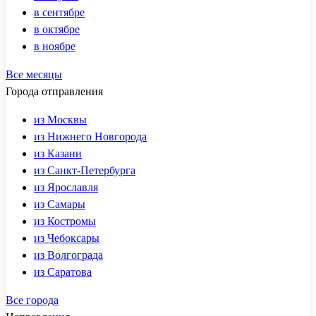
в сентябре
в октябре
в ноябре
Все месяцы
Города отправления
из Москвы
из Нижнего Новгорода
из Казани
из Санкт-Петербурга
из Ярославля
из Самары
из Костромы
из Чебоксары
из Волгограда
из Саратова
Все города