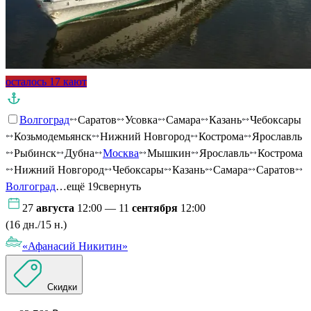
осталось 17 кают
Волгоград
Саратов
Усовка
Самара
Казань
Чебоксары
Козьмодемьянск
Нижний Новгород
Кострома
Ярославль
Рыбинск
Дубна
Москва
Мышкин
Ярославль
Кострома
Нижний Новгород
Чебоксары
Казань
Самара
Саратов
Волгоград
…ещё 19
свернуть
27
августа
12:00 — 11
сентября
12:00
(16 дн./15 н.)
«Афанасий Никитин»
Скидки