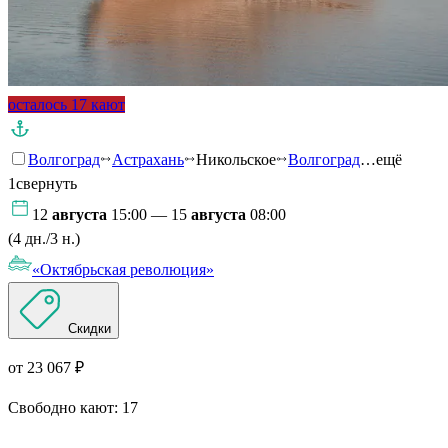
осталось 17 кают
Волгоград
Астрахань
Никольское
Волгоград
…ещё
1
свернуть
12
августа
15:00 — 15
августа
08:00
(4 дн./3 н.)
«Октябрьская революция»
Скидки
от 23 067 ₽
Свободно кают:
17