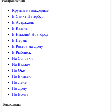
Направления
Круизы на выходные
В Санкт-Петербург
В Астрахань
В Казань
В Нижний Новгород
В Пермь
В Ростов-на-Дону
В Рыбинск
На Соловки
На Валаам
По Оке
По Енисею
По Лене
По Дону
По Волге
Теплоходы