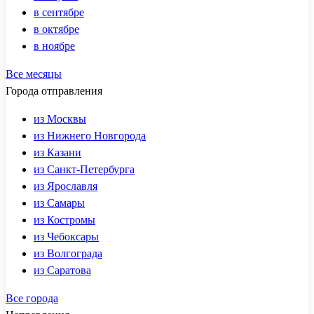
в сентябре
в октябре
в ноябре
Все месяцы
Города отправления
из Москвы
из Нижнего Новгорода
из Казани
из Санкт-Петербурга
из Ярославля
из Самары
из Костромы
из Чебоксары
из Волгограда
из Саратова
Все города