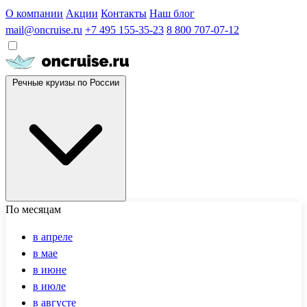
О компании
Акции
Контакты
Наш блог
mail@oncruise.ru
+7 495 155-35-23
8 800 707-07-12
Речные круизы по России
По месяцам
в апреле
в мае
в июне
в июле
в августе