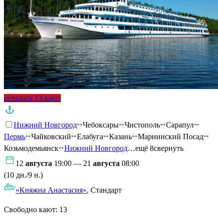
осталось 13 кают
Нижний Новгород
Чебоксары
Чистополь
Сарапул
Пермь
Чайковский
Елабуга
Казань
Мариинский Посад
Козьмодемьянск
Нижний Новгород
…ещё 8
свернуть
12
августа
19:00 — 21
августа
08:00
(10 дн./9 н.)
«Княжна Анастасия»
, Стандарт
Свободно кают:
13