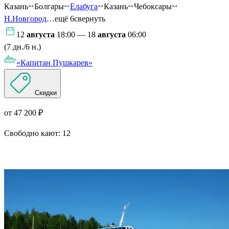
Казань
Болгары
Елабуга
Казань
Чебоксары
Н.Новгород
…ещё 6
свернуть
12
августа
18:00 — 18
августа
06:00
(7 дн./6 н.)
«Капитан Пушкарев»
Скидки
от 47 200 ₽
Свободно кают:
12
Подробнее о круизе