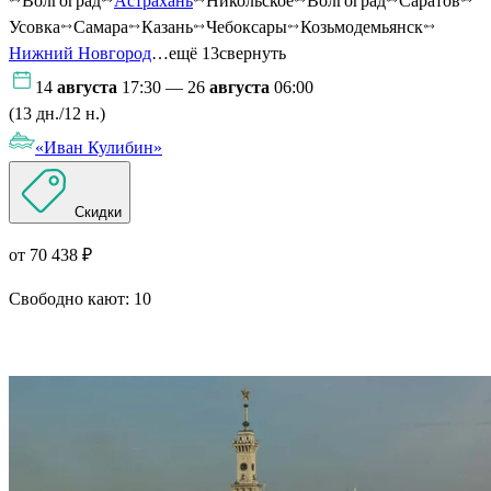
Волгоград
Астрахань
Никольское
Волгоград
Саратов
Усовка
Самара
Казань
Чебоксары
Козьмодемьянск
Нижний Новгород
…ещё 13
свернуть
14
августа
17:30 — 26
августа
06:00
(13 дн./12 н.)
«Иван Кулибин»
Скидки
от 70 438 ₽
Свободно кают:
10
Подробнее о круизе