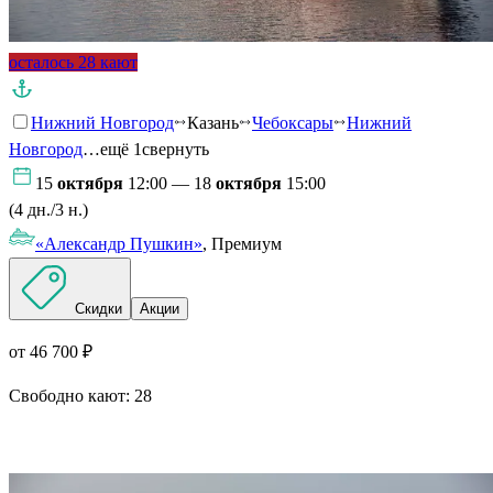
осталось 28 кают
Нижний Новгород
Казань
Чебоксары
Нижний
Новгород
…ещё 1
свернуть
15
октября
12:00 — 18
октября
15:00
(4 дн./3 н.)
«Александр Пушкин»
, Премиум
Скидки
Акции
от 46 700 ₽
Свободно кают:
28
Подробнее о круизе