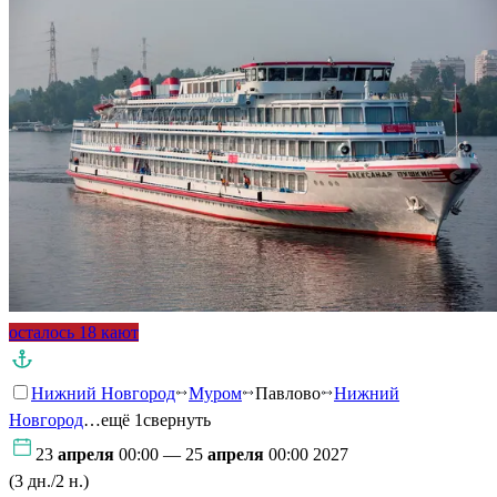
осталось 18 кают
Нижний Новгород
Муром
Павлово
Нижний
Новгород
…ещё 1
свернуть
23
апреля
00:00 — 25
апреля
00:00 2027
(3 дн./2 н.)