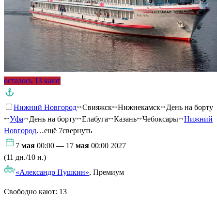
осталось 13 кают
Нижний Новгород
Свияжск
Нижнекамск
День на борту
Уфа
День на борту
Елабуга
Казань
Чебоксары
Нижний
Новгород
…ещё 7
свернуть
7
мая
00:00 — 17
мая
00:00 2027
(11 дн./10 н.)
«Александр Пушкин»
, Премиум
Свободно кают:
13
Подробнее о круизе