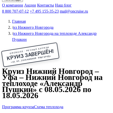
Чебоксары
Казань
Афанасий Никитин
О компании
В Нижний Новгород
из Волгограда
Акции
Октябрьская революция
Контакты
из Саратова
В Пермь
Наш блог
В Ростов-на-Дону
Все города
Константин
В
Рыбинск
Федин
8 800 707-07-12
Александр Свешников
На Соловки
+7 495 155-35-23
На Валаам
Иван
По Оке
mail@oncruise.ru
По Енисею
По Лене
По
Дону
Кулибин
По Волге
Кронштадт
Алдан
Павел
Главная
Миронов
А.С.Попов
Виссарион Белинский
Все теплоходы
/
из Нижнего Новгорода
/
из Нижнего Новгорода на теплоходе Александр
Пушкин
ONCRUISE · РЕЧНЫЕ КРУИЗЫ
КРУИЗ ЗАВЕРШЁН!
★
НИЖНИЙ НОВГОРОД
18.05.2026
★
Круиз Нижний Новгород –
Уфа – Нижний Новгород на
теплоходе «Александр
Пушкин» с 08.05.2026 по
18.05.2026
Программа круиза
Схема теплохода