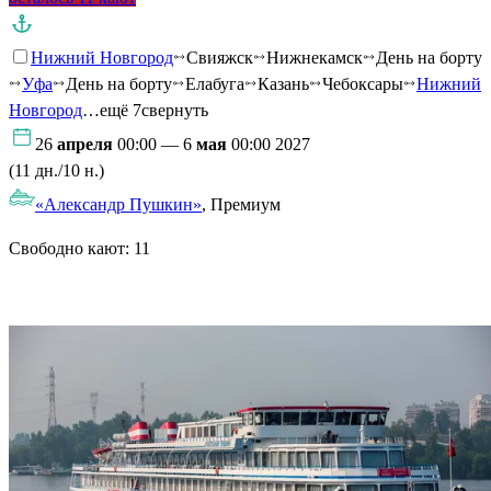
Нижний Новгород
Свияжск
Нижнекамск
День на борту
Уфа
День на борту
Елабуга
Казань
Чебоксары
Нижний
Новгород
…ещё 7
свернуть
26
апреля
00:00 — 6
мая
00:00 2027
(11 дн./10 н.)
«Александр Пушкин»
, Премиум
Свободно кают:
11
Подробнее о круизе