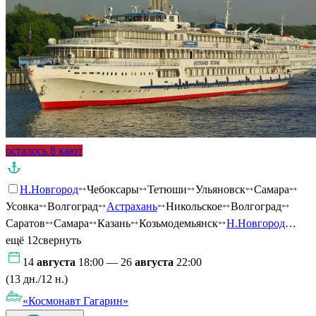
осталось 8 кают
Н.Новгород
Чебоксары
Тетюши
Ульяновск
Самара
Усовка
Волгоград
Астрахань
Никольское
Волгоград
Саратов
Самара
Казань
Козьмодемьянск
Н.Новгород
…
ещё 12
свернуть
14
августа
18:00 — 26
августа
22:00
(13 дн./12 н.)
«Космонавт Гагарин»